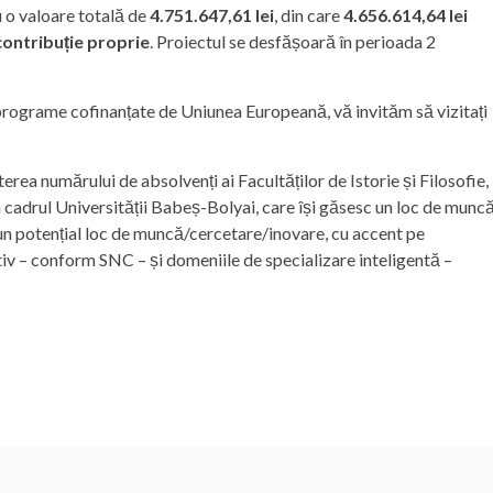
u o valoare totală de
4.751.647,61 lei
, din care
4.656.614,64 lei
 contribuție proprie
. Proiectul se desfășoară în perioada 2
 programe cofinanțate de Uniunea Europeană, vă invităm să vizitați
terea numărului de absolvenți ai Facultăților de Istorie și Filosofie,
din cadrul Universității Babeș-Bolyai, care își găsesc un loc de munc
a un potențial loc de muncă/cercetare/inovare, cu accent pe
v – conform SNC – și domeniile de specializare inteligentă –