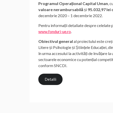
Programul Operațional Capital Uman
, c
valoare nerambursabilă
și
95.032,97 lei
decembrie 2020 – 1 decembrie 2022.
Pentru informații detaliate despre celelate
www.fonduri-ue.ro
.
Obiectivul
general
al proiectului este creș
Litere și Psihologie și Științele Educației, 
în urma accesului la activități de învățare l
sectoarele economice cu potențial competiti
conform SNCDI.
Detalii