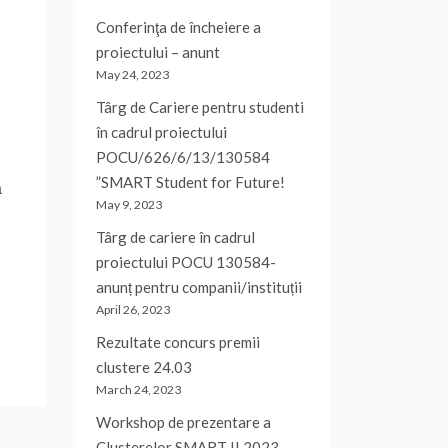
Conferinţa de încheiere a
proiectului – anunt
May 24, 2023
Târg de Cariere pentru studenti
în cadrul proiectului
POCU/626/6/13/130584
”SMART Student for Future!
ă
May 9, 2023
Târg de cariere în cadrul
proiectului POCU 130584-
anunț pentru companii/instituții
April 26, 2023
Rezultate concurs premii
clustere 24.03
March 24, 2023
Workshop de prezentare a
Clusterelor SMART II 2023