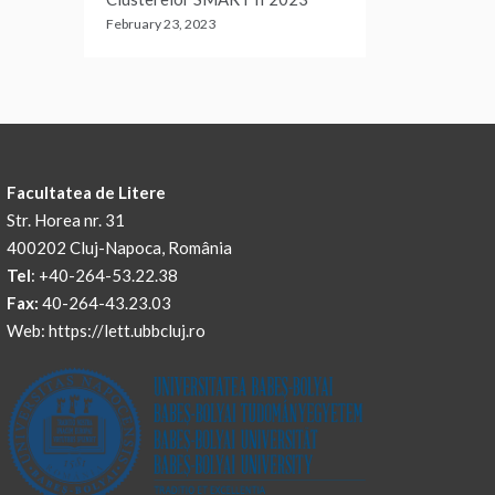
February 23, 2023
Facultatea de Litere
Str. Horea nr. 31
400202 Cluj-Napoca, România
Tel
: +40-264-53.22.38
Fax:
40-264-43.23.03
Web: https://lett.ubbcluj.ro