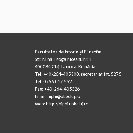
Facultatea de Istorie și Filosofie
Str. Mihail Kogălniceanu nr. 1
400084 Cluj-Napoca, România
Tel:
+40-264-405300, secretariat int. 5275
Tel:
0756 017 552
Fax:
+40-264-405326
Email:
hiphi@ubbcluj.ro
Web:
http://hiphi.ubbcluj.ro