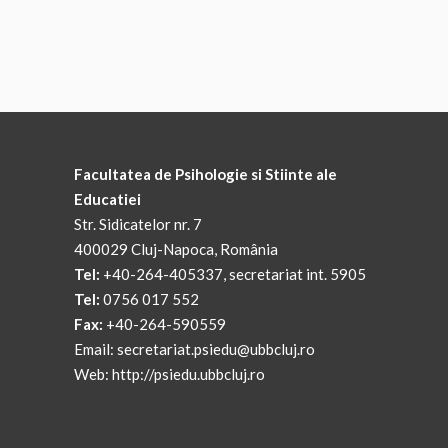
Facultatea de Psihologie si Stiinte ale
Educatiei
Str. Sidicatelor nr. 7
400029 Cluj-Napoca, România
Tel:
+40-264-405337, secretariat int. 5905
Tel:
0756 017 552
Fax:
+40-264-590559
Email:
secretariat.psiedu@ubbcluj.ro
Web:
http://psiedu.ubbcluj.ro