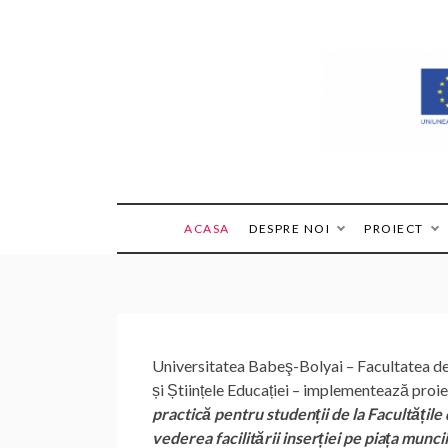
Skip
to
content
ACASA
DESPRE NOI
PROIECT
Universitatea Babeş-Bolyai – Facultatea de I
și Științele Educației – implementează proiec
practică pentru studenții de la Facultățile d
vederea facilitării inserției pe piața muncii