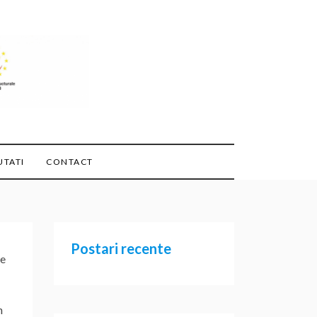
TATI
CONTACT
Postari recente
ie
n